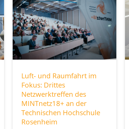
Luft- und Raumfahrt im
Fokus: Drittes
Netzwerktreffen des
MINTnetz18+ an der
Technischen Hochschule
Rosenheim